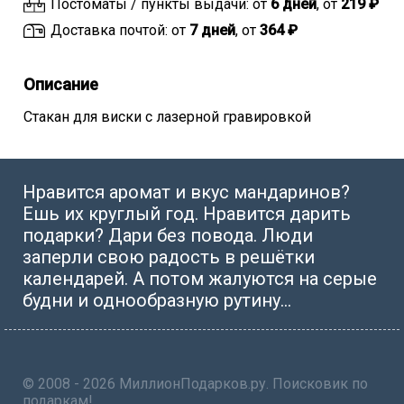
Постоматы / пункты выдачи: от
6 дней
, от
219 ₽
Доставка почтой: от
7 дней
, от
364 ₽
Описание
Стакан для виски с лазерной гравировкой
Нравится аромат и вкус мандаринов?
Ешь их круглый год. Нравится дарить
подарки? Дари без повода. Люди
заперли свою радость в решётки
календарей. А потом жалуются на серые
будни и однообразную рутину...
© 2008 - 2026 МиллионПодарков.ру. Поисковик по
подаркам!