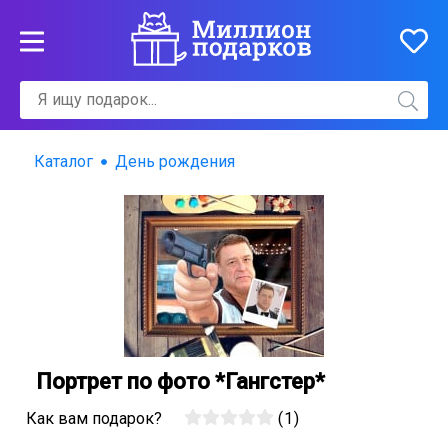
Каталог
День рождения
Портрет по фото *Гангстер*
Как вам подарок?
(
1
)