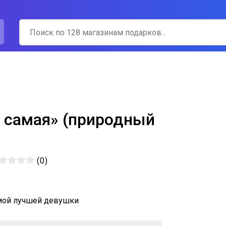
- самая» (природный
(
0
)
мой лучшей девушки