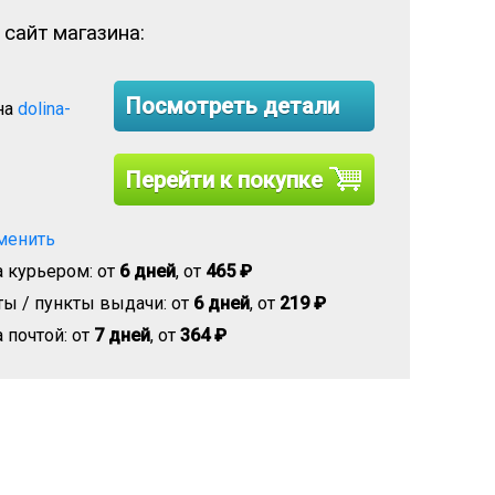
 сайт магазина:
Посмотреть детали
на
dolina-
Перейти к покупке
менить
 курьером: от
6 дней
, от
465 ₽
ы / пункты выдачи: от
6 дней
, от
219 ₽
 почтой: от
7 дней
, от
364 ₽