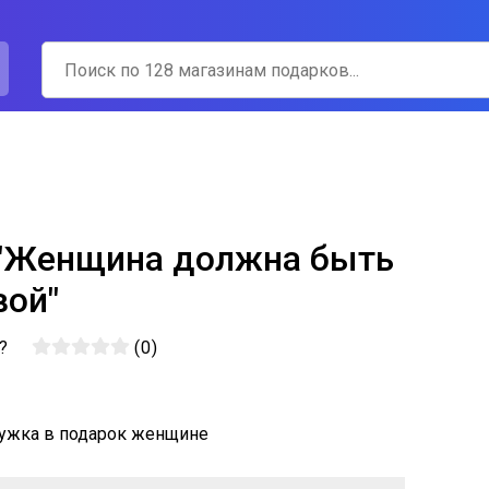
"Женщина должна быть
вой"
к?
(
0
)
ружка в подарок женщине