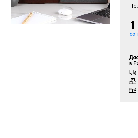
Пер
1
dol
Дос
в Р