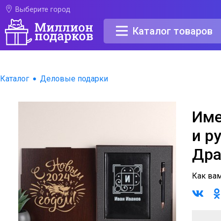
Выберите город
Каталог товаров
Каталог
Деловые подарки
Име
и р
Дра
Как ва