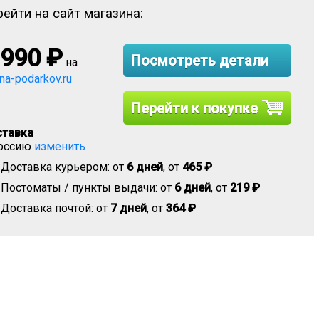
ейти на сайт магазина:
 990
₽
Посмотреть детали
на
ina-podarkov.ru
Перейти к покупке
тавка
оссию
изменить
Доставка курьером: от
6 дней
, от
465 ₽
Постоматы / пункты выдачи: от
6 дней
, от
219 ₽
Доставка почтой: от
7 дней
, от
364 ₽