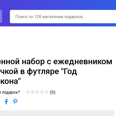
нной набор с ежедневником
учкой в футляре "Год
кона"
м подарок?
(
0
)