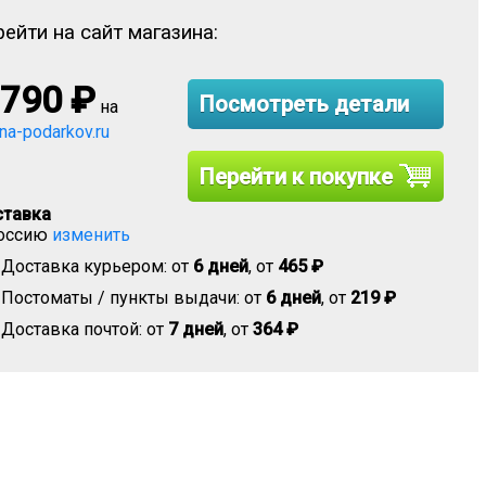
ейти на сайт магазина:
 790
₽
Посмотреть детали
на
ina-podarkov.ru
Перейти к покупке
тавка
оссию
изменить
Доставка курьером: от
6 дней
, от
465 ₽
Постоматы / пункты выдачи: от
6 дней
, от
219 ₽
Доставка почтой: от
7 дней
, от
364 ₽