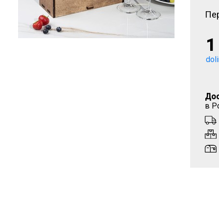
Пер
1
dol
Дос
в Р