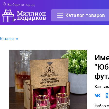
Выберите город
Каталог товаров
Каталог
Име
"Юб
фут
Как ва
Набор с