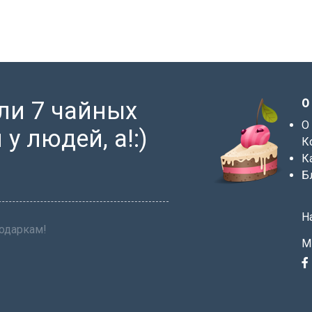
ли 7 чайных
О
О
у людей, а!:)
К
К
Б
Н
подаркам!
М