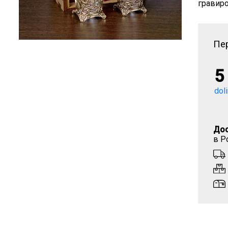
гравир
Пер
5
dol
Дос
в Р