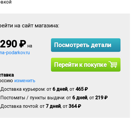
овкой
ейти на сайт магазина:
 290
₽
Посмотреть детали
на
ina-podarkov.ru
Перейти к покупке
тавка
оссию
изменить
Доставка курьером: от
6 дней
, от
465 ₽
Постоматы / пункты выдачи: от
6 дней
, от
219 ₽
Доставка почтой: от
7 дней
, от
364 ₽