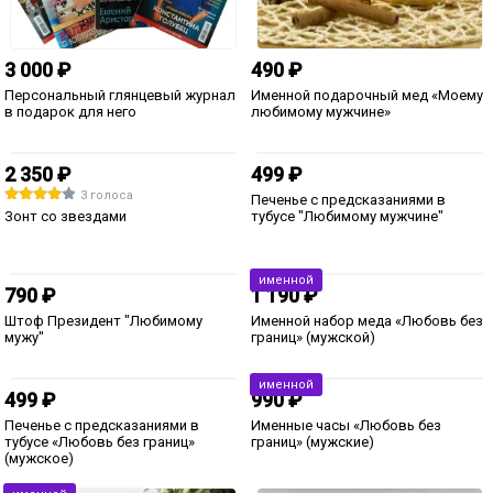
1 590 ₽
990 ₽
35 голосов
Термостакан Steel «Валентинка
Столик для завтрака в постель *С
для любимого»
любовью*
1 050 ₽
1 050 ₽
Кружки парные "Мужчина -
Кружки парные "Пончик"
женщина"
1 085 ₽
1 050 ₽
Кружки парные "Влюбленные
Кружки парные "Не виновата -
человечки"
виноват"
именной
именной