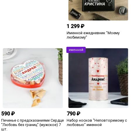
399 ₽
1 490 ₽
Именная кружка «Любовь без
Панно «Любовь без границ»
границ» (мужская)
(природный камень) (мужское)
именной
790 ₽
1 299 ₽
Настольное панно «Любовь без
Именной ежедневник «Любовь без
границ» (керамика) (мужское)
границ» (мужской)