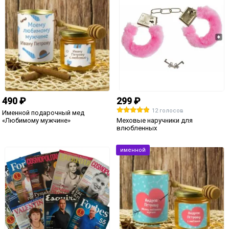
именной
именной
899 ₽
399 ₽
9 голосов
3 голоса
Именная ваза для цветов
Кружка именная "Я люблю тебя"