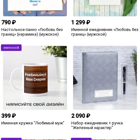
990 ₽
5 990 ₽
3 голоса
"Время для двоих" подарок-
Термостакан Steel «От самого
впечатление
горячего сердца»
именной
490 ₽
299 ₽
12 голосов
Именной подарочный мед
«Любимому мужчине»
Меховые наручники для
влюбленных
именной