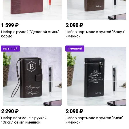
2 350 ₽
499 ₽
3 голоса
Печенье с предсказаниями в
Зонт со звездами
тубусе "Любимому мужчине"
именной
790 ₽
Штоф Президент "Любимому
мужу"
1 190 ₽
Именной набор меда «Любовь без
границ» (мужской)