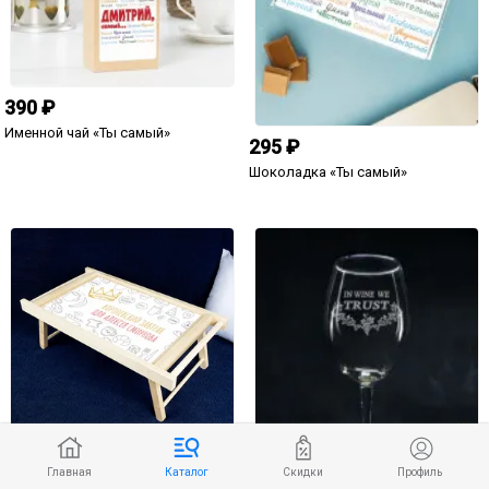
именной
590 ₽
790 ₽
Печенье с предсказаниями Сердце
Набор носков "Неповторимому с
"Любовь без границ" (мужское) 7
любовью" именной
шт.