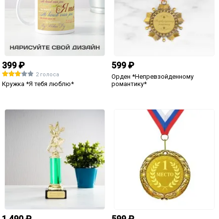
1 голос
Бокал для виски "Моему
любимому"
890 ₽
890 ₽
Набор фужеров "Самая красивая
Набор фужеров "Имена"
пара"
именной
по вашему фото
690 ₽