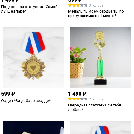
1 голос
Бокал для пива "Именной"
3 490 ₽
Парный портрет по фото *Принц и
принцесса*