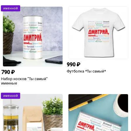
890 ₽
890 ₽
Штоф Триумф "С Юбилеем"
Штоф Триумф "Персональный"
по вашему фото
именной
5 490 ₽
3 голоса
Оригинальны портрет из
фотографий
1 299 ₽
Именной ежедневник "Моему
любимому"