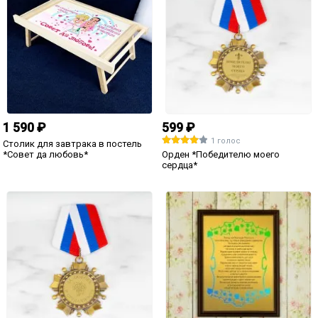
1 499 ₽
1 499 ₽
8 голосов
Подарочный диплом (плакетка)
*Сертификат на романтический
Сертификат на право обладания
ужин*
моим сердцем (мужской)
1 590 ₽
1 499 ₽
2 голоса
5 голосов