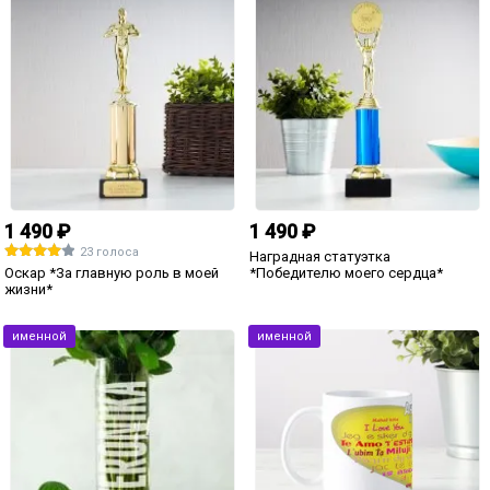
1 490 ₽
599 ₽
3 голоса
Подарочная статуэтка *Самой
лучшей паре*
Медаль *В моем сердце ты по
праву занимаешь I место*