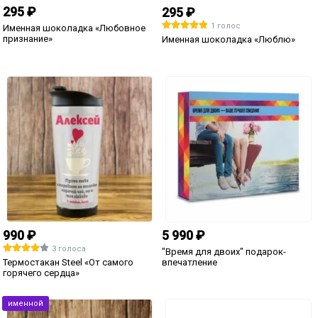
1 590 ₽
1 490 ₽
11 голосов
4 голоса
Столик для завтрака в постель "Я
Оскар *За лучшую мужскую роль*
тебя люблю"
1 490 ₽
1 490 ₽
23 голоса
Наградная статуэтка
Оскар *За главную роль в моей
*Победителю моего сердца*
жизни*