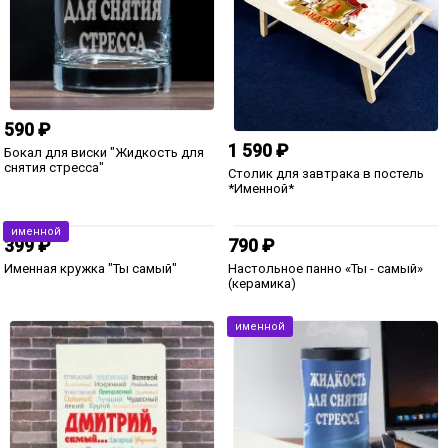
1 599 ₽
1 599 ₽
1 голос
Именной набор с ручкой
Именной набор с ручкой "Мысли
"Монограмма"
мудреца"
именной
1 599 ₽
2 090 ₽
Набор с ручкой "Деловой стиль"
Набор портмоне с ручкой "Браун"
бордо
именной