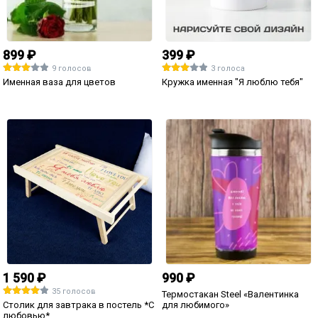
599 ₽
1 490 ₽
2 голоса
Орден *За доброе сердце*
Наградная статуэтка *Я тебя
люблю*
1 590 ₽
599 ₽
1 голос
Столик для завтрака в постель
*Совет да любовь*
Орден *Победителю моего
сердца*