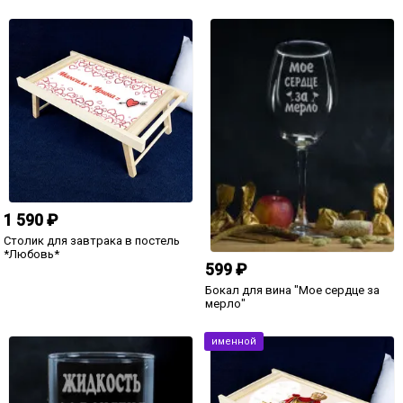
именной
399 ₽
2 090 ₽
Именная кружка "Любимый муж"
Набор ежедневник + ручка
"Железный характер"
именной
именной