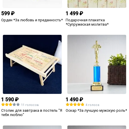
Столик для завтрака
Подарочный диплом (плакетка)
*Камасутренний*
*Глава семьи*
399 ₽
599 ₽
2 голоса
Орден *Непревзойденному
Кружка *Я тебя люблю*
романтику*