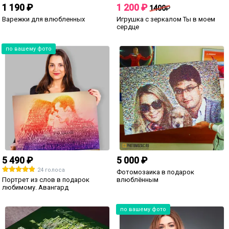
1 190 ₽
1 200 ₽
1400
₽
Варежки для влюбленных
Игрушка с зеркалом Ты в моем
сердце
по вашему фото
5 490 ₽
5 000 ₽
24 голоса
Фотомозаика в подарок
Портрет из слов в подарок
влюблённым
любимому. Авангард
по вашему фото