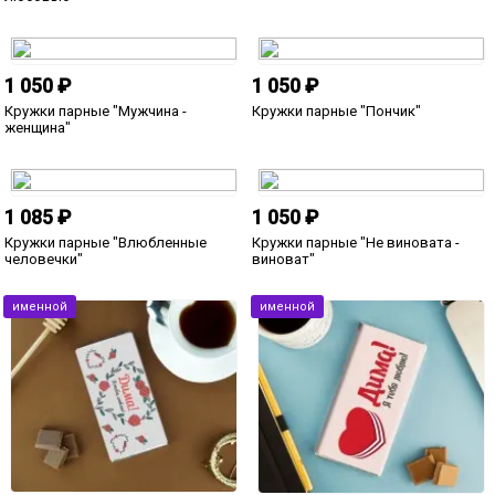
599 ₽
1 499 ₽
Орден *За любовь и преданность*
Подарочная плакетка
*Супружеская молитва*