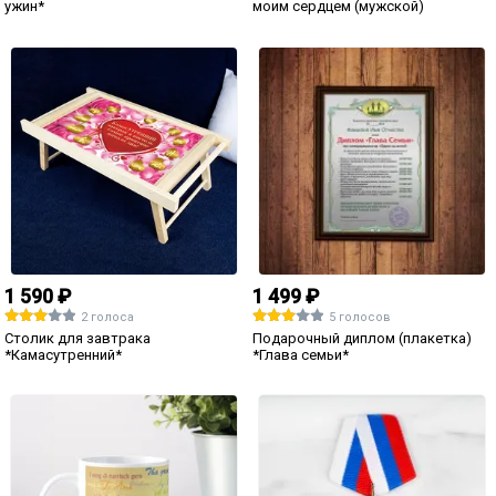
899 ₽
4 голоса
Именная ваза для цветов
"Поздравительная"
1 590 ₽
Столик для завтрака *С днем
рождения, любимый*
590 ₽