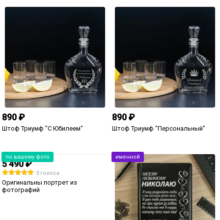
именной
499 ₽
990 ₽
Печенье с предсказаниями в
Именные часы «Любовь без
тубусе «Любовь без границ»
границ» (мужские)
(мужское)
именной