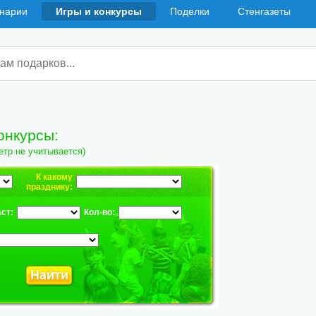
нарии
Игры и конкурсы
Поделки
Стенгазеты
онкурсы:
етр не учитывается)
К какому
празднику:
ст:
Кол-во: