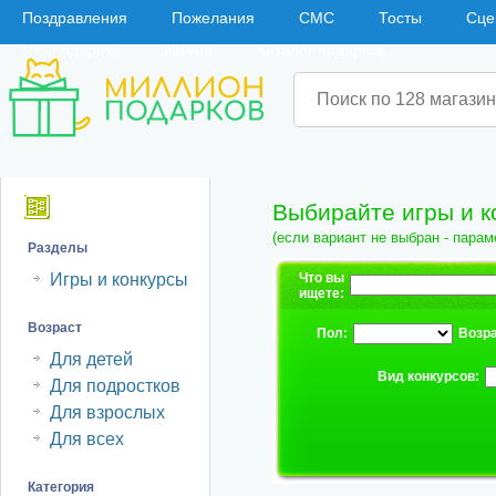
Поздравления
Пожелания
СМС
Тосты
Сце
Что подарить
Имена
Каталог подарков
Навигация
Выбирайте игры и к
(если вариант не выбран - парам
Разделы
Игры и конкурсы
Что вы
ищете:
Возраст
Пол:
Возра
Для детей
Вид конкурсов:
Для подростков
Для взрослых
Для всех
Категория