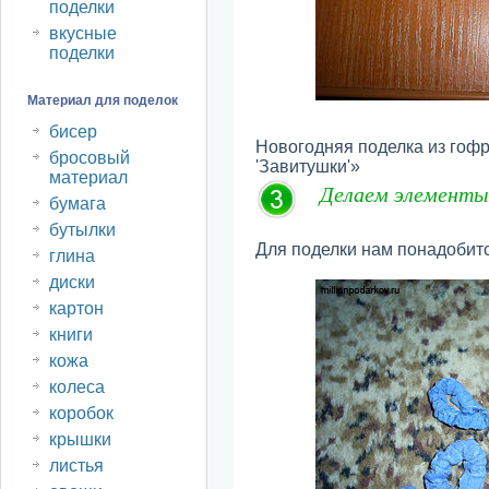
поделки
вкусные
поделки
Материал для поделок
бисер
Новогодняя поделка из гоф
бросовый
'Завитушки'»
материал
Делаем элементы
бумага
бутылки
Для поделки нам понадобится
глина
диски
картон
книги
кожа
колеса
коробок
крышки
листья