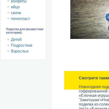
конфеты
яйцо
свечи
пенопласт
Поделки для (возрастная
категория):
Детей
Подростков
Взрослых
Смотрите такж
Новогодняя под
гофрированной 
«Елочная игруш
'Завитушки'»
Нов
поделка из соле
теста «Елочная