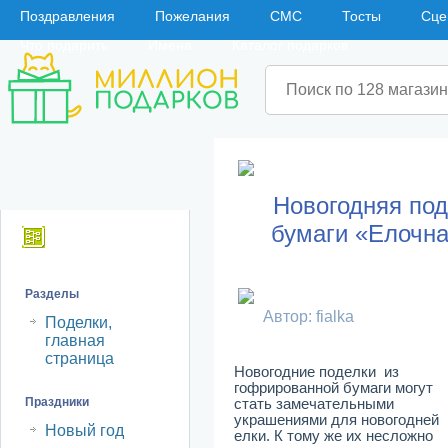
Поздравления
Пожелания
СМС
Тосты
Сце
Что подарить
Имена
Каталог подарков
Новогодняя под
бумаги «Елочна
Навигация
Разделы
Автор: fialka
Поделки,
главная
страница
Новогодние поделки из
гофрированной бумаги могут
Праздники
стать замечательными
украшениями для новогодней
Новый год
елки. К тому же их несложно