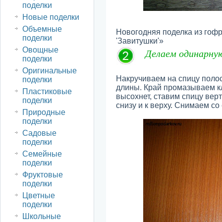
поделки
Новые поделки
Объемные
Новогодняя поделка из гоф
поделки
'Завитушки'»
Овощные
Делаем одинарну
поделки
Оригинальные
Накручиваем на спицу полос
поделки
длины. Край промазываем к
Пластиковые
высохнет, ставим спицу вер
поделки
снизу и к верху. Снимаем со
Природные
поделки
Садовые
поделки
Семейные
поделки
Фруктовые
поделки
Цветные
поделки
Школьные