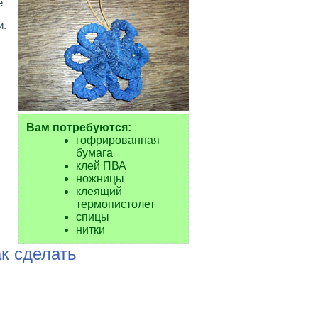
е
и.
Вам потребуются:
гофрированная
бумага
клей ПВА
ножницы
клеящий
термопистолет
спицы
нитки
к сделать