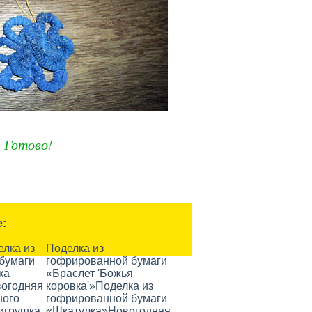
Готово!
е:
елка из
Поделка из
бумаги
гофрированной бумаги
ка
«Браслет 'Божья
огодняя
коровка'»
Поделка из
ного
гофрированной бумаги
 игрушка
«Шкатулка»
Новогодняя