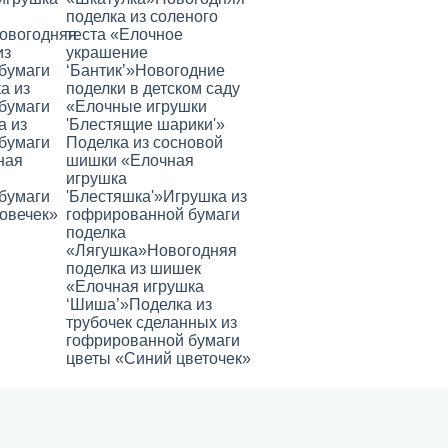
поделка из соленого
овогодняя
теста «Елочное
из
украшение
бумаги
‘Бантик’»
Новогодние
а из
поделки в детском саду
бумаги
«Елочные игрушки
а из
'Блестящие шарики'»
бумаги
Поделка из сосновой
ная
шишки «Елочная
игрушка
бумаги
'Блестяшка'»
Игрушка из
овечек»
гофрированной бумаги
поделка
«Лягушка»
Новогодняя
поделка из шишек
«Елочная игрушка
‘Шиша’»
Поделка из
трубочек сделанных из
гофрированной бумаги
цветы «Синий цветочек»