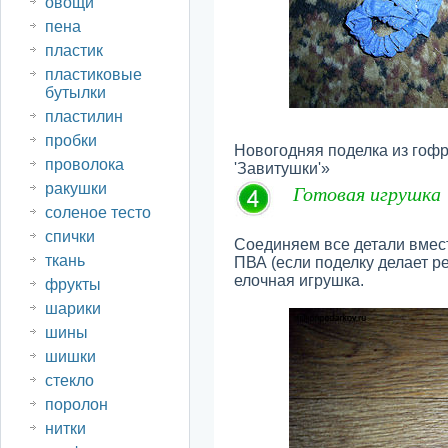
овощи
пена
пластик
пластиковые
бутылки
пластилин
пробки
Новогодняя поделка из гоф
проволока
'Завитушки'»
ракушки
Готовая игрушка
соленое тесто
спички
Соединяем все детали вмест
ткань
ПВА (если поделку делает ре
елочная игрушка.
фрукты
шарики
шины
шишки
стекло
поролон
нитки