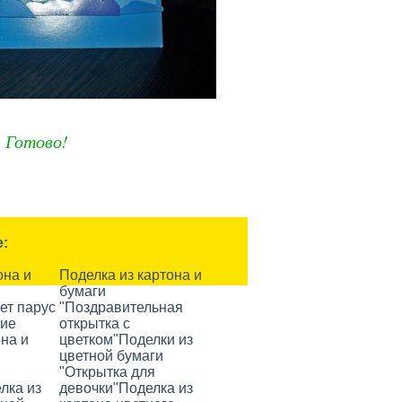
Готово!
е:
она и
Поделка из картона и
бумаги
ет парус
"Поздравительная
кие
открытка с
она и
цветком"
Поделки из
цветной бумаги
"Открытка для
лка из
девочки"
Поделка из