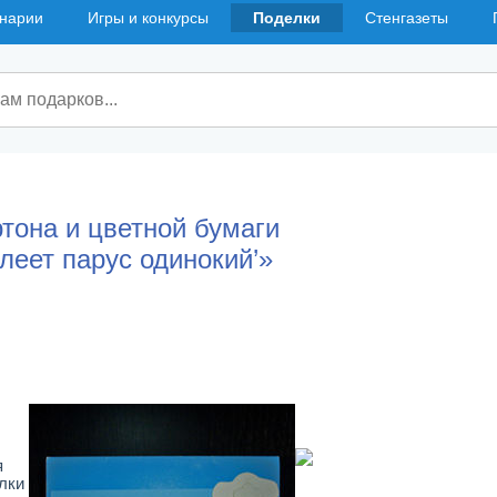
нарии
Игры и конкурсы
Поделки
Стенгазеты
ртона и цветной бумаги
леет парус одинокий’»
я
лки