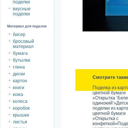
поделки
вкусные
поделки
Материал для поделок
бисер
бросовый
материал
бумага
бутылки
глина
диски
Смотрите такж
картон
книги
Поделка из карт
цветной бумаги
кожа
«Открытка ‘Беле
колеса
одинокий’»
Детс
коробок
поделки из карт
цветной бумаги
крышки
«Открытка с
листья
конфеткой»
Поде