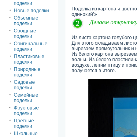
поделки
Поделка из картона и цветн
Новые поделки
одинокий’»
Объемные
Делаем открытк
поделки
Овощные
поделки
Из листа картона голубого ц
Для этого складываем листо
Оригинальные
вырезаем прямоугольник и н
поделки
Из белого картона вырезаем 
Пластиковые
волны. Из белого пластилин
поделки
воздухе, лепим птицу и прик
Природные
получается в итоге.
поделки
Садовые
поделки
Семейные
поделки
Фруктовые
поделки
Цветные
поделки
Школьные