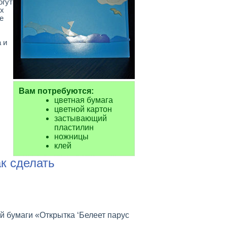
огут
Их
е
 и
Вам потребуются:
цветная бумага
цветной картон
застывающий
пластилин
ножницы
клей
к сделать
ой бумаги «Открытка ‘Белеет парус