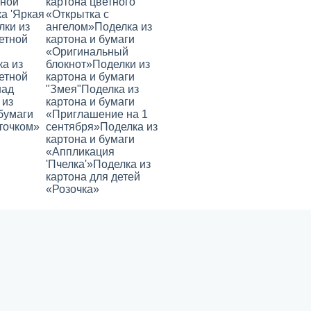
тной
картона цветного
а 'Яркая
«Открытка с
лки из
ангелом»
Поделка из
етной
картона и бумаги
«Оригинальный
а из
блокнот»
Поделки из
етной
картона и бумаги
над
"Змея"
Поделка из
 из
картона и бумаги
бумаги
«Приглашение на 1
точком»
сентября»
Поделка из
картона и бумаги
«Аппликация
'Пчелка'»
Поделка из
картона для детей
«Розочка»