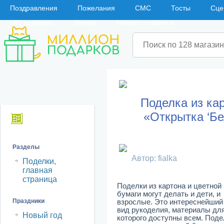
Поздравления
Пожелания
СМС
Тосты
Сце
Что подарить
Имена
Каталог подарков
Поделка из ка
«Открытка ‘Бе
Навигация
Разделы
Автор: fialka
Поделки,
главная
страница
Поделки из картона и цветной
бумаги могут делать и дети, и
Праздники
взрослые. Это интереснейший
вид рукоделия, материалы дл
Новый год
которого доступны всем. Поде