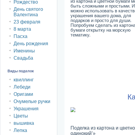
из картона и цветной бумаги м
Рождество
быть сложными и простыми. 
День святого
можно использовать в качеств
Валентина
украшения вашего дома, для
подарков и просто для души.
23 февраля
Попробуем сделать из картона
8 марта
бумаги открытку на морскую
тематику.
Пасха
День рождения
Именины
Свадьба
Виды поделок
квиллинг
Лебеди
Оригами
Ка
Очумелые ручки
Украшения
Цветы
вышивка
Поделка из картона и цветн
Лепка
одинокий’»