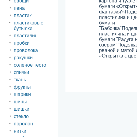
овощи
картона и туале
бумаги «Открытк
пена
фантазия'»
Поде
пластик
пластилина и цв
пластиковые
бумаги
бутылки
"Бабочка"
Поделк
пластилина и цв
пластилин
бумаги "Радуга 
пробки
озером"
Поделка
проволока
рваной и мятой 
«Открытка с цве
ракушки
соленое тесто
спички
ткань
фрукты
шарики
шины
шишки
стекло
поролон
нитки