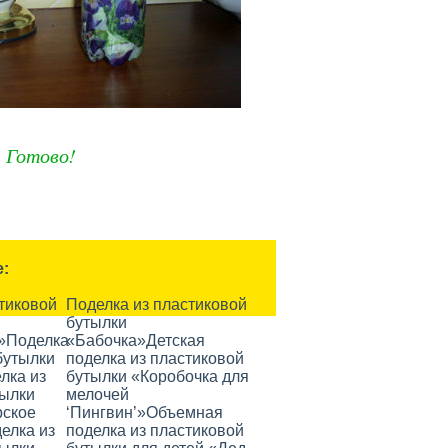
Готово!
е:
тиковой
Поделка из пластиковой
бутылки
»
Поделка
«Бабочка»
Детская
бутылки
поделка из пластиковой
лка из
бутылки «Коробочка для
тылки
мелочей
рское
‘Пингвин’»
Объемная
елка из
поделка из пластиковой