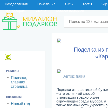
Поздравления
Пожелания
СМС
Тосты
Сце
Что подарить
Имена
Каталог подарков
Поделка из 
«Ка
Навигация
Разделы
Автор: fialka
Поделки,
главная
страница
Поделки из пластиковой буты
– это отличный способ
Праздники
утилизации вредного для
окружающей среды мусора, а
Новый год
также возможность украсить 