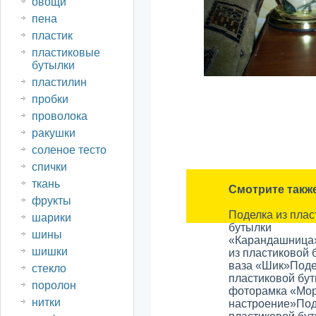
овощи
пена
пластик
пластиковые
бутылки
пластилин
пробки
проволока
ракушки
соленое тесто
спички
ткань
Смотрите такж
фрукты
Поделка из плас
шарики
бутылки
шины
«Карандашница
шишки
из пластиковой 
ваза «Шик»
Поде
стекло
пластиковой бу
поролон
фоторамка «Мо
нитки
настроение»
Под