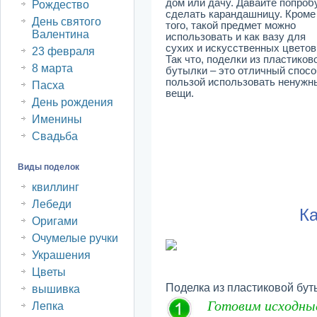
дом или дачу. Давайте попроб
Рождество
сделать карандашницу. Кроме
День святого
того, такой предмет можно
Валентина
использовать и как вазу для
сухих и искусственных цветов
23 февраля
Так что, поделки из пластиков
8 марта
бутылки – это отличный спосо
пользой использовать ненужн
Пасха
вещи.
День рождения
Именины
Свадьба
Виды поделок
квиллинг
Лебеди
Ка
Оригами
Очумелые ручки
Украшения
Цветы
Поделка из пластиковой бу
вышивка
Готовим исходны
Лепка