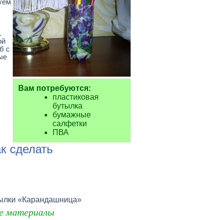
уем
.
ой
б с
ые
Вам потребуются:
пластиковая
бутылка
бумажные
салфетки
ПВА
к сделать
тылки «Карандашница»
е материалы