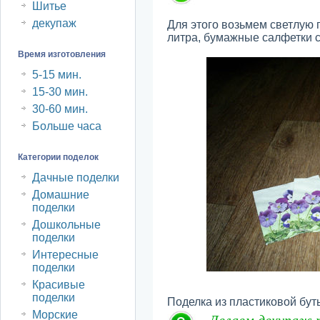
Шитье
декупаж
Для этого возьмем светлую 
литра, бумажные салфетки с
Время изготовления
5-15 мин.
15-30 мин.
30-60 мин.
Больше часа
Категории поделок
Дачные поделки
Домашние
поделки
Дошкольные
поделки
Интересные
поделки
Красивые
поделки
Поделка из пластиковой бу
Морские
Делаем декупаж 