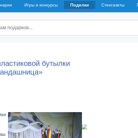
нарии
Игры и конкурсы
Поделки
Стенгазеты
пластиковой бутылки
рандашница»
лки
ваш