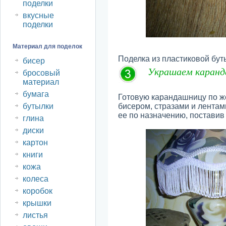
поделки
вкусные
поделки
Материал для поделок
Поделка из пластиковой бу
бисер
Украшаем каранд
бросовый
материал
бумага
Готовую карандашницу по ж
бутылки
бисером, стразами и лентам
ее по назначению, поставив
глина
диски
картон
книги
кожа
колеса
коробок
крышки
листья