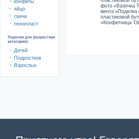
пластиковой бу
конфеты
фото «Вазочка '
яйцо
мечта'»
Поделка 
свечи
пластиковой бу
«Конфетница 'Ов
пенопласт
Поделки для (возрастная
категория):
Детей
Подростков
Взрослых