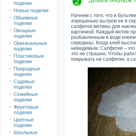
поделки
Новые поделки
Начнем с того, что в бутыл
Объемные
хорошенько вытрем ее в сер
поделки
салфеток мотивы для накле
Овощные
картинкой. Каждый мотив п
поделки
разбавленным в воде клеем
середины. Когда клей высохн
Оригинальные
невидимым. Салфетки – это 
поделки
это не страшно. Чтобы рабо
Пластиковые
покрывать не салфетки, а са
поделки
Природные
поделки
Садовые
поделки
Семейные
поделки
Фруктовые
поделки
Цветные
поделки
Школьные