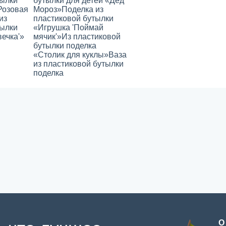
тылки
бутылки для детей «Дед
Розовая
Мороз»
Поделка из
из
пластиковой бутылки
тылки
«Игрушка 'Поймай
ечка'»
мячик'»
Из пластиковой
бутылки поделка
«Столик для куклы»
Ваза
из пластиковой бутылки
поделка
О