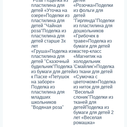
"Роза"
Поделка из
детей
пластилина для
«Розочка»
Поделки
детей «Уточка на
из фольги для
озере»
Поделки из
детей
пластилина для
"Гирлянда"
Поделки
детей "Чайная
из пластилина для
роза"
Поделка из
дошкольников
пластилина для
«Грибочек в
детей старше 3х
траве»
Поделка из
лет
бумаги для детей
«Груша»
Поделка из
мастер-класс
пластилина для
«Магнитик на
детей "Сказочный
холодильник
будильник"
Поделка
'Смайлик'»
Поделка
из бумаги для детей
из ткани для детей
к Пасхе «Петушок
«Сумочка с
на заборе»
цветочком»
Поделка
Поделка из
из ниток для детей
пластилина для
"Веселый
младших
слоник"
Поделки из
школьников
тканей для
"Водяная роза"
детей
Поделка из
бумаги для детей 2
лет «Веселая
ромашка»