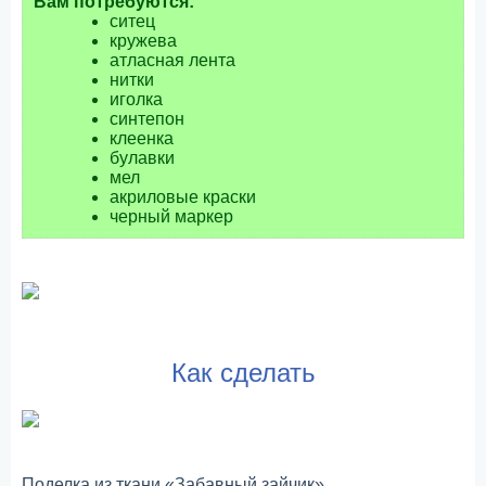
Вам потребуются:
ситец
кружева
атласная лента
нитки
иголка
синтепон
клеенка
булавки
мел
акриловые краски
черный маркер
Как сделать
Поделка из ткани «Забавный зайчик»