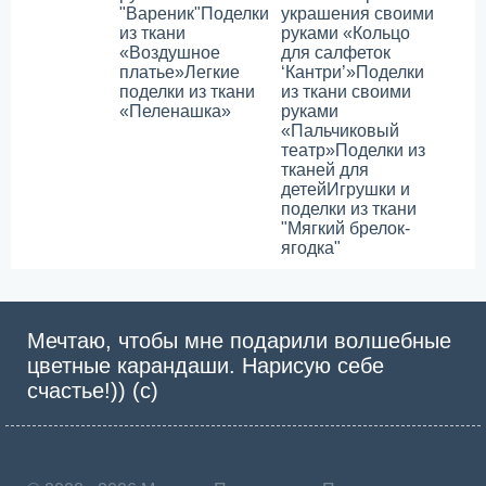
"Вареник"
Поделки
украшения своими
из ткани
руками «Кольцо
«Воздушное
для салфеток
платье»
Легкие
‘Кантри’»
Поделки
поделки из ткани
из ткани своими
«Пеленашка»
руками
«Пальчиковый
театр»
Поделки из
тканей для
детей
Игрушки и
поделки из ткани
"Мягкий брелок-
ягодка"
Мечтаю, чтобы мне подарили волшебные
цветные карандаши. Нарисую себе
счастье!)) (с)