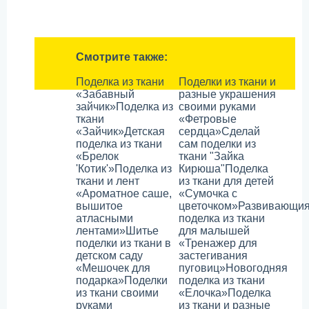
Смотрите также:
Поделка из ткани
Поделки из ткани и
«Забавный
разные украшения
зайчик»
Поделка из
своими руками
ткани
«Фетровые
«Зайчик»
Детская
сердца»
Сделай
поделка из ткани
сам поделки из
«Брелок
ткани "Зайка
'Котик'»
Поделка из
Кирюша"
Поделка
ткани и лент
из ткани для детей
«Ароматное саше,
«Сумочка с
вышитое
цветочком»
Развивающи
атласными
поделка из ткани
лентами»
Шитье
для малышей
поделки из ткани в
«Тренажер для
детском саду
застегивания
«Мешочек для
пуговиц»
Новогодняя
подарка»
Поделки
поделка из ткани
из ткани своими
«Елочка»
Поделка
руками
из ткани и разные