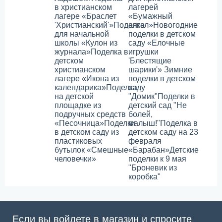
в христианском
лагерей
лагере «Браслет
«Бумажный
'Христианский'»
Поделка
ангел»
Новогодние
для начальной
поделки в детском
школы «Кулон из
саду «Елочные
журнала»
Поделка в
игрушки
детском
'Блестящие
христианском
шарики'»
Зимние
лагере «Икона из
поделки в детском
календарика»
Поделка
саду
на детской
"Домик"
Поделки в
площадке из
детский сад "Не
подручных средств
болей,
«Песочница»
Поделки
малыш!"
Поделка в
в детском саду из
детском саду на 23
пластиковых
февраля
бутылок «Смешные
«Барабан»
Детские
человечки»
поделки к 9 мая
"Броневик из
коробка"
Если вы войдете в магазин и спросите