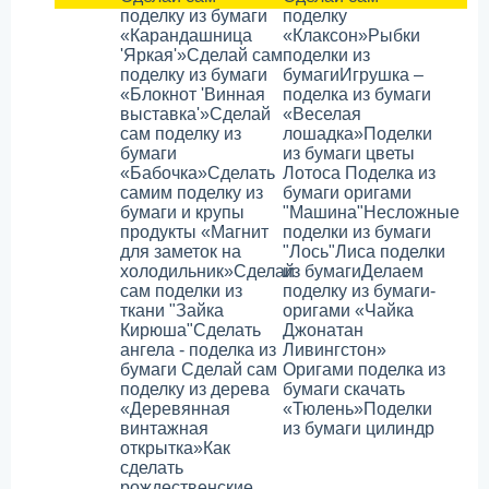
поделку из бумаги
поделку
«Карандашница
«Клаксон»
Рыбки
'Яркая'»
Сделай сам
поделки из
поделку из бумаги
бумаги
Игрушка –
«Блокнот 'Винная
поделка из бумаги
выставка'»
Сделай
«Веселая
сам поделку из
лошадка»
Поделки
бумаги
из бумаги цветы
«Бабочка»
Cделать
Лотоса
Поделка из
самим поделку из
бумаги оригами
бумаги и крупы
"Машина"
Несложные
продукты «Магнит
поделки из бумаги
для заметок на
"Лось"
Лиса поделки
холодильник»
Сделай
из бумаги
Делаем
сам поделки из
поделку из бумаги-
ткани "Зайка
оригами «Чайка
Кирюша"
Сделать
Джонатан
ангела - поделка из
Ливингстон»
бумаги
Сделай сам
Оригами поделка из
поделку из дерева
бумаги скачать
«Деревянная
«Тюлень»
Поделки
винтажная
из бумаги цилиндр
открытка»
Как
сделать
рождественские