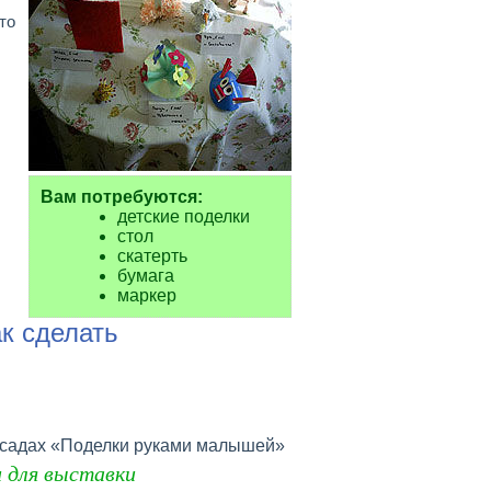
то
Вам потребуются:
детские поделки
стол
скатерть
бумага
маркер
к сделать
х садах «Поделки руками малышей»
 для выставки