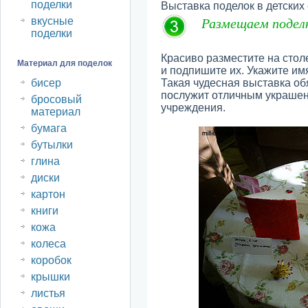
поделки
Выставка поделок в детски
Размещаем поделк
вкусные
поделки
Красиво разместите на стол
Материал для поделок
и подпишите их. Укажите имя
бисер
Такая чудесная выставка о
послужит отличным украшен
бросовый
учреждения.
материал
бумага
бутылки
глина
диски
картон
книги
кожа
колеса
коробок
крышки
листья