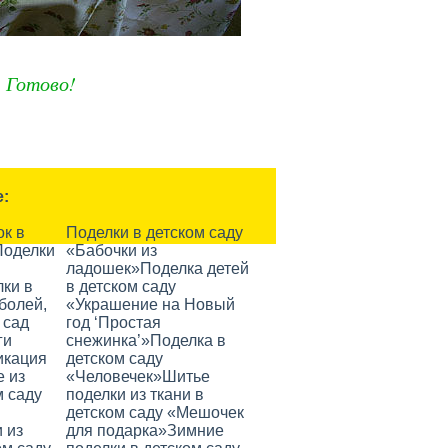
Готово!
е:
ок в
Поделки в детском саду
Поделки
«Бабочки из
ладошек»
Поделка детей
ки в
в детском саду
 болей,
«Украшение на Новый
 сад
год ‘Простая
ги
снежинка’»
Поделка в
икация
детском саду
е из
«Человечек»
Шитье
м саду
поделки из ткани в
детском саду «Мешочек
 из
для подарка»
Зимние