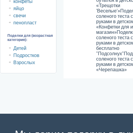
бутылок в детск
конфеты
«Трещотки
яйцо
'Веселые'»
Подел
свечи
соленого теста 
руками в детско
пенопласт
«Конфетки для и
магазин»
Поделк
Поделки для (возрастная
соленого теста 
категория):
руками в детско
Детей
бесплатно
"Подсолнух"
Под
Подростков
соленого теста 
Взрослых
руками в детско
«Черепашка»