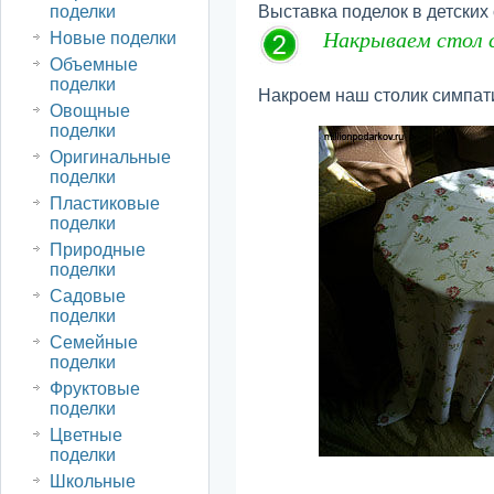
поделки
Выставка поделок в детски
Накрываем стол 
Новые поделки
Объемные
поделки
Накроем наш столик симпат
Овощные
поделки
Оригинальные
поделки
Пластиковые
поделки
Природные
поделки
Садовые
поделки
Семейные
поделки
Фруктовые
поделки
Цветные
поделки
Школьные