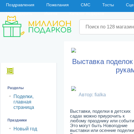
Поздравления
Пожелания
СМС
Тосты
Сце
Что подарить
Имена
Каталог подарков
Выставка поделок 
рука
Навигация
Разделы
Автор: fialka
Поделки,
главная
страница
Выставки, поделки в детских
садах можно приурочить к
Праздники
любому празднику или событи
Это могут быть Новогодние
Новый год
выставки или осенние поделки