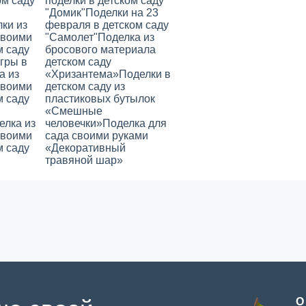
ом саду
поделки в детском саду
"Домик"
Поделки на 23
ки из
февраля в детском саду
своими
"Самолет"
Поделка из
м саду
бросового материала
гры в
детском саду
а из
«Хризантема»
Поделки в
своими
детском саду из
м саду
пластиковых бутылок
«Смешные
елка из
человечки»
Поделка для
своими
сада своими руками
м саду
«Декоративный
травяной шар»
О