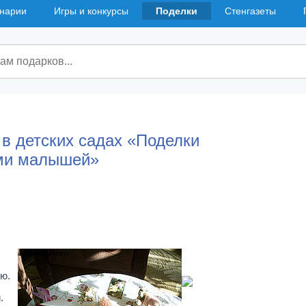
нарии
Игры и конкурсы
Поделки
Стенгазеты
в детских садах «Поделки
ми малышей»
ю.
.