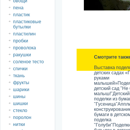
овощи
пена
пластик
пластиковые
бутылки
пластилин
пробки
проволока
ракушки
Смотрите такж
соленое тесто
Выставка подел
спички
детских садах «
ткань
руками
фрукты
малышей»
Подел
детский сад "Не
шарики
малыш!"
Детский
шины
поделки из бума
шишки
"Гусеница"
Аппл
конструировани
стекло
бумаги в детско
поролон
поделка
нитки
"Голуби"
Поделки