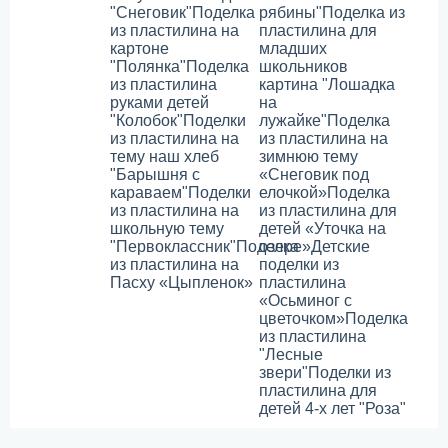
"Снеговик"
Поделка
рябины"
Поделка из
из пластилина на
пластилина для
картоне
младших
"Полянка"
Поделка
школьников
из пластилина
картина "Лошадка
руками детей
на
"Колобок"
Поделки
лужайке"
Поделка
из пластилина на
из пластилина на
тему наш хлеб
зимнюю тему
"Барышня с
«Снеговик под
караваем"
Поделки
елочкой»
Поделка
из пластилина на
из пластилина для
школьную тему
детей «Уточка на
"Первоклассник"
Поделка
озере»
Детские
из пластилина на
поделки из
Пасху «Цыпленок»
пластилина
«Осьминог с
цветочком»
Поделка
из пластилина
"Лесные
звери"
Поделки из
пластилина для
детей 4-х лет "Роза"