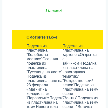
Готово!
Смотрите также:
Поделка из
Поделка из
пластилина
пластилина на
"Колобок на
картоне «Открытка
мостике"
Осенняя
с
поделка из
зайчиком»
Поделка
пластилина
из пластилина на
"Гусеница на листе"
новогоднюю
Поделка из
тематику
пластилина папе на
"Рождественский
23 февраля
венок"
Поделка из
«Магнит на
пластилина на тему
холодильник
осени
'Паровозик'»
Поделки
"Зонтик"
Поделка из
из пластилина на
пластилина на тему
тему Нового года
осени - "Веточка