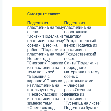
Смотрите также:
Поделка из
Поделка из
пластилина на тему
пластилина на
осени
новогоднюю
"Зонтик"
Поделка из
тематику
пластилина на тему
"Рождественский
осени - "Веточка
венок"
Поделка из
рябины"
Поделки из
пластилина
пластилина на тему
"Рождественский
Нового года
носок
"Снеговик"
Поделки
Санты"
Поделка из
из пластилина на
природного
тему наш хлеб
материала на тему
"Барышня с
осень с
караваем"
Поделки
дошкольниками
из пластилина на
«Кленовая
школьную тему
роза»
Осенняя
"Первоклассник"
Поделка
поделка из
из пластилина на
пластилина
зимнюю тему
"Гусеница на листе"
«Снеговик под
Поделка из бумаги