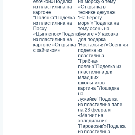
елочкой»
Поделка
на морскую тему
из пластилина на
«Открытка в
картоне
технике декупаж
"Полянка"
Поделка
‘На берегу
из пластилина на
моря’»
Поделка на
Пасху
тему осень на
«Цыпленок»
Поделка
бумаге «Упаковка
из пластилина на
для подарка
картоне «Открытка
'Ностальгия'»
Осенняя
с зайчиком»
поделка из
пластилина
"Грибная
поляна"
Поделка из
пластилина для
младших
школьников
картина "Лошадка
на
лужайке"
Поделка
из пластилина папе
на 23 февраля
«Магнит на
холодильник
'Паровозик'»
Поделка
из пластилина