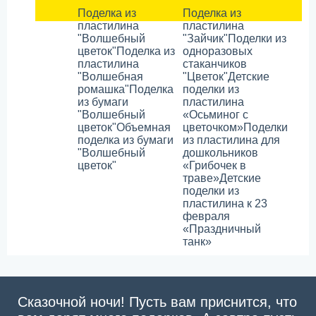
Поделка из
Поделка из
пластилина
пластилина
"Волшебный
"Зайчик"
Поделки из
цветок"
Поделка из
одноразовых
пластилина
стаканчиков
"Волшебная
"Цветок"
Детские
ромашка"
Поделка
поделки из
из бумаги
пластилина
"Волшебный
«Осьминог с
цветок"
Объемная
цветочком»
Поделки
поделка из бумаги
из пластилина для
"Волшебный
дошкольников
цветок"
«Грибочек в
траве»
Детские
поделки из
пластилина к 23
февраля
«Праздничный
танк»
Сказочной ночи! Пусть вам приснится, что